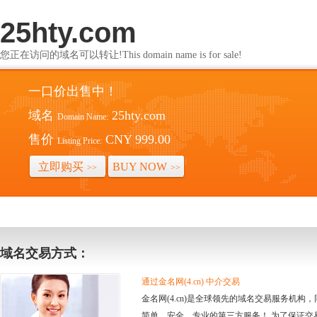
25hty.com
您正在访问的域名可以转让!This domain name is for sale!
一口价出售中！
域名
25hty.com
Domain Name:
售价
CNY 999.00
Listing Price:
立即购买
BUY NOW
>>
>>
域名交易方式：
通过金名网(4.cn) 中介交易
金名网(4.cn)是全球领先的域名交易服务机
简单、安全、专业的第三方服务！ 为了保证交