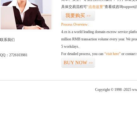
具体交易流程可
“点击这里”
查看或咨询support@
我要购买
>>
Process Overview:
4.cn is a world leading domain escrow service plat
million RMB transaction volume every year. We promi
联系我们
5 workdays.
For detailed process, you can
“visit here”
or contact
QQ：2726103981
BUY NOW
>>
Copyright © 1998 -2025 ww